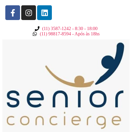
(11) 3587-1242 - 8:30 - 18:00
(11) 98817-8594 - Após às 18hs